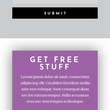
SUBMIT
GET FREE
STUFF
Lorem ipsum dolor sit amet, consectetur
adipiscing elit. Curabitur tincidunt mollis
ante non volutpat. Nam consequat diam
nec leo rutrum tempus. Nulla accumsan
eros nec sem tempus scelerisque.